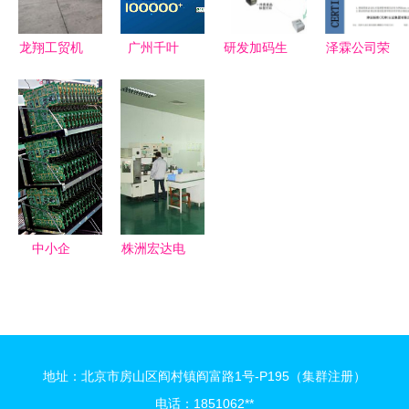
落幕
系统制造变
革
龙翔工贸机
广州千叶
研发加码生
泽霖公司荣
械公司 五
25年匠心深
深度秀变硬
获AAAAA
香鹌鹑蛋定
耕，用技术
干清 一步
级节能技术
心蒸煮流水
服务定义优
解析 餐饮
服务认证与
线——高质
质泳池设备
行业专用标
数智化绿色
报价与全方
签打印的技
低碳管理体
位技术服务
术服务破局
系双项认证
全程
中小企
株洲宏达电
业‘数智蝶
子登陆深交
变’ 技术服
所创业板
务引领新航
技术创新的
程
又一里程碑
地址：北京市房山区阎村镇阎富路1号-P195（集群注册）
电话：1851062**