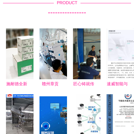
PRODUCT
----------------
施耐德全新
赣州章贡
匠心铸就传
速威智能与
加强型PLC
区:以科技
奇 梅赛德
唐群座椅科
BMXAMM0600H
创新激发企
斯-奔驰服
技联手打造
品质之选，
业活力，技
务技能大师
MES智能工
技术与服务
术驱动增添
中国赛（华
厂，引领汽
双重保障
持续动力
南区）圆满
车座椅舒适